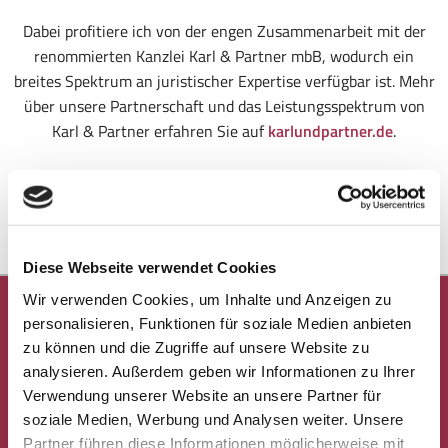
Dabei profitiere ich von der engen Zusammenarbeit mit der
renommierten Kanzlei Karl & Partner mbB, wodurch ein
breites Spektrum an juristischer Expertise verfügbar ist. Mehr
über unsere Partnerschaft und das Leistungsspektrum von
Karl & Partner erfahren Sie auf
karlundpartner.de
.
Vertrauen, Kompetenz und klare Orientierung im Familien-
und Erbrecht – darauf können Sie bauen, wenn Sie
professionelle Unterstützung suchen.
Diese Webseite verwendet Cookies
Wir verwenden Cookies, um Inhalte und Anzeigen zu
Petra Schuster Rechtsanwältin - Meine
personalisieren, Funktionen für soziale Medien anbieten
Fachgebiete
zu können und die Zugriffe auf unsere Website zu
analysieren. Außerdem geben wir Informationen zu Ihrer
Verwendung unserer Website an unsere Partner für
Familienrecht
soziale Medien, Werbung und Analysen weiter. Unsere
Erbrecht
Partner führen diese Informationen möglicherweise mit